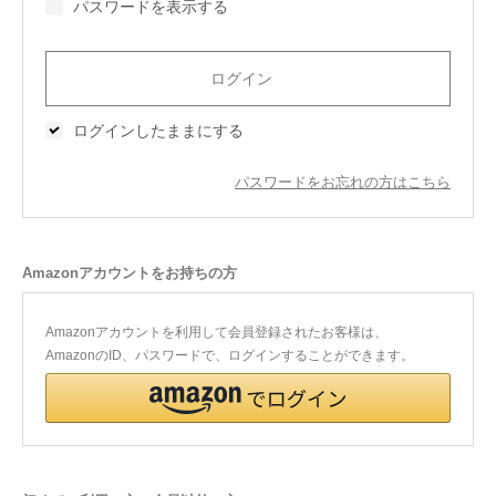
パスワードを表示する
今治タオルについて
当サイトについて
ログインしたままにする
会員サービス
パスワードをお忘れの方はこちら
店舗リスト
ヘルプ
Amazonアカウントをお持ちの方
規約
大量購入・法人向けの購入の方は
Amazonアカウントを利用して会員登録されたお客様は、
AmazonのID、パスワードで、ログインすることができます。
お問い合わせ