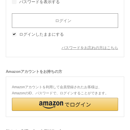
パスワードを表示する
今治タオルについて
当サイトについて
ログインしたままにする
会員サービス
パスワードをお忘れの方はこちら
店舗リスト
ヘルプ
Amazonアカウントをお持ちの方
規約
大量購入・法人向けの購入の方は
Amazonアカウントを利用して会員登録されたお客様は、
AmazonのID、パスワードで、ログインすることができます。
お問い合わせ