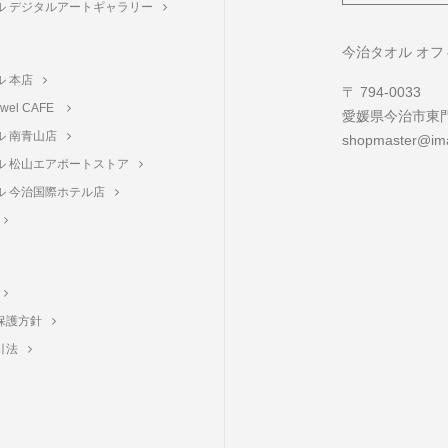
ル デジタルアートギャラリー
ト
今治タオル オ
ル 本店
〒 794-0033
towel CAFE
愛媛県今治市東門町
ル 南青山店
shopmaster@ima
ル 松山エアポートストア
ル 今治国際ホテル店
保護方針
引法