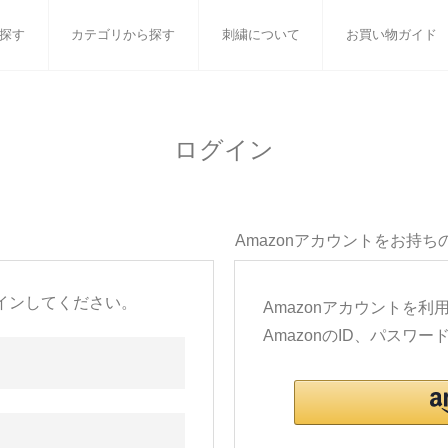
探す
カテゴリから探す
刺繍について
お買い物ガイド
ット
バスタオル
白いタオルのギフトセット
フェイスタオル
ウォ
ログイン
ベビーグッズ
小さなお返し・お餞別
マフラー
衣類
タオル雑貨
刺繍
書籍
Amazonアカウントをお持ち
インしてください。
Amazonアカウントを
AmazonのID、パス