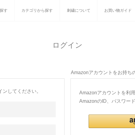
探す
カテゴリから探す
刺繍について
お買い物ガイド
ット
バスタオル
白いタオルのギフトセット
フェイスタオル
ウォ
ログイン
ベビーグッズ
小さなお返し・お餞別
マフラー
衣類
タオル雑貨
刺繍
書籍
Amazonアカウントをお持ち
インしてください。
Amazonアカウントを
AmazonのID、パス