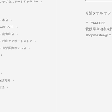
ル デジタルアートギャラリー
ト
今治タオル オ
ル 本店
〒 794-0033
towel CAFE
愛媛県今治市東門町
ル 南青山店
shopmaster@ima
ル 松山エアポートストア
ル 今治国際ホテル店
保護方針
引法