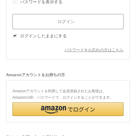
パスワードを表示する
今治タオルについて
当サイトについて
ログインしたままにする
会員サービス
パスワードをお忘れの方はこちら
店舗リスト
ヘルプ
Amazonアカウントをお持ちの方
規約
大量購入・法人向けの購入の方は
Amazonアカウントを利用して会員登録されたお客様は、
AmazonのID、パスワードで、ログインすることができます。
お問い合わせ