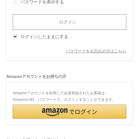
パスワードを表示する
今治タオルについて
当サイトについて
ログインしたままにする
会員サービス
パスワードをお忘れの方はこちら
店舗リスト
ヘルプ
Amazonアカウントをお持ちの方
規約
大量購入・法人向けの購入の方は
Amazonアカウントを利用して会員登録されたお客様は、
AmazonのID、パスワードで、ログインすることができます。
お問い合わせ