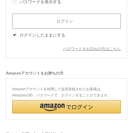
パスワードを表示する
今治タオルについて
当サイトについて
ログインしたままにする
会員サービス
パスワードをお忘れの方はこちら
店舗リスト
ヘルプ
Amazonアカウントをお持ちの方
規約
大量購入・法人向けの購入の方は
Amazonアカウントを利用して会員登録されたお客様は、
AmazonのID、パスワードで、ログインすることができます。
お問い合わせ