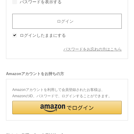
パスワードを表示する
今治タオルについて
当サイトについて
ログインしたままにする
会員サービス
パスワードをお忘れの方はこちら
店舗リスト
ヘルプ
Amazonアカウントをお持ちの方
規約
大量購入・法人向けの購入の方は
Amazonアカウントを利用して会員登録されたお客様は、
AmazonのID、パスワードで、ログインすることができます。
お問い合わせ