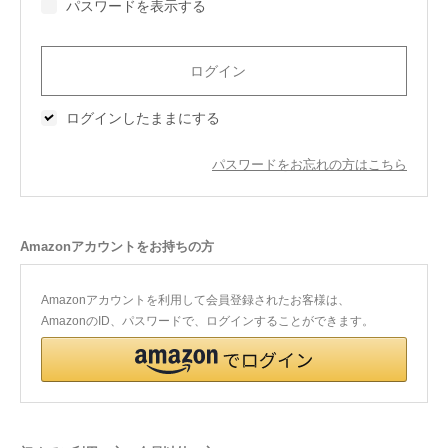
パスワードを表示する
今治タオルについて
当サイトについて
ログインしたままにする
会員サービス
パスワードをお忘れの方はこちら
店舗リスト
ヘルプ
Amazonアカウントをお持ちの方
規約
大量購入・法人向けの購入の方は
Amazonアカウントを利用して会員登録されたお客様は、
AmazonのID、パスワードで、ログインすることができます。
お問い合わせ