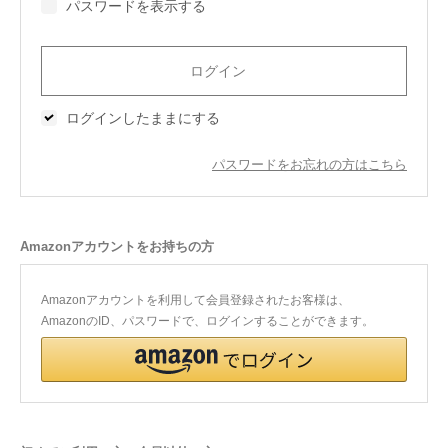
パスワードを表示する
今治タオルについて
当サイトについて
ログインしたままにする
会員サービス
パスワードをお忘れの方はこちら
店舗リスト
ヘルプ
Amazonアカウントをお持ちの方
規約
大量購入・法人向けの購入の方は
Amazonアカウントを利用して会員登録されたお客様は、
AmazonのID、パスワードで、ログインすることができます。
お問い合わせ