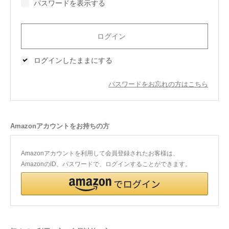
パスワードを表示する
今治タオルについて
当サイトについて
ログインしたままにする
会員サービス
パスワードをお忘れの方はこちら
店舗リスト
ヘルプ
Amazonアカウントをお持ちの方
規約
大量購入・法人向けの購入の方は
Amazonアカウントを利用して会員登録されたお客様は、
AmazonのID、パスワードで、ログインすることができます。
お問い合わせ