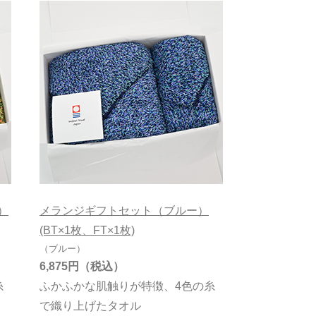
）
メランジギフトセット（ブルー）
(BT×1枚、FT×1枚)
（ブルー）
6,875円
糸
ふかふかな肌触りが特徴、4色の糸
で織り上げたタオル