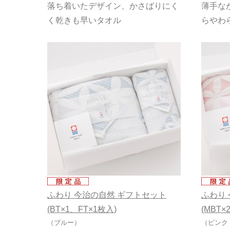
落ち着いたデザイン、かさばりにく
薄手な
く乾きも早いタオル
らやわ
ふわり 今治の自然 ギフトセット
ふわり
(BT×1、FT×1枚入)
(MBT×
（ブルー）
（ピンク