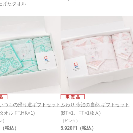
上げたタオル
 いつもの帰り道ギフトセット
ふわり 今治の自然 ギフトセット
オル,FT,HK×1)
(BT×1、FT×1枚入)
ン）
（ピンク）
5,920円