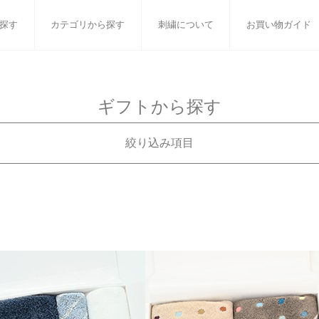
探す
カテゴリから探す
刺繍について
お買い物ガイド
ット
バスタオル
白いタオルのギフトセット
フェイスタオル
ウォ
ギフトから探す
ベビーグッズ
小さなお返し・お餞別
マフラー
衣類
絞り込み項目
タオル雑貨
刺繍
書籍
ギフトで絞り込む
刺繍対応商品
99円
おすすめギフトセット
刺繍対応
99円
白いタオルのギフトセット
99円
ウェディング
99円
オーガニック
99円