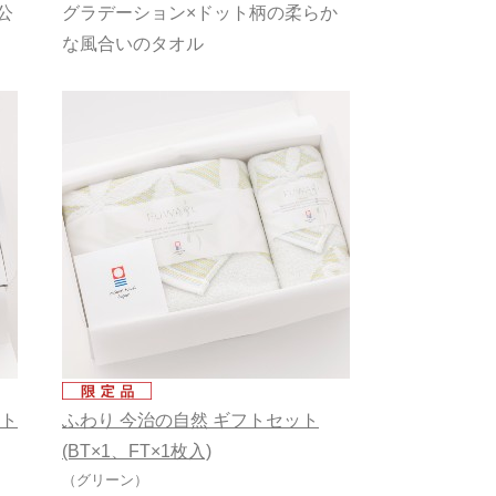
公
グラデーション×ドット柄の柔らか
な風合いのタオル
ット
ふわり 今治の自然 ギフトセット
(BT×1、FT×1枚入)
（グリーン）