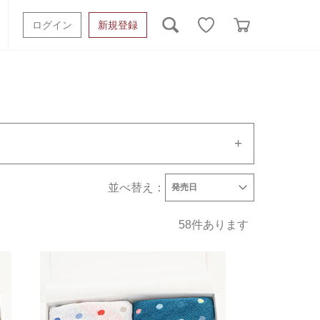
ログイン
新規登録
ッシュタオル
ベビーギフト
スポーツタオル
オーガニック
タオルケット類
ギフトボックスその他
並べ替え：
タオルメーカーで絞り込む
発売日
発売日
価格(安い順)
価格(高い順)
海野尾タオル
58
件あります
コンテックス
七福タオル
城南織物
田中産業