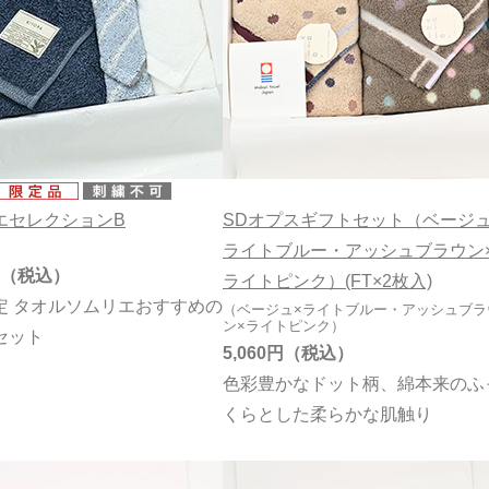
99円
99円
99円
エセレクションB
SDオプスギフトセット（ベージュ
ライトブルー・アッシュブラウン
ライトピンク）(FT×2枚入)
定 タオルソムリエおすすめの
（ベージュ×ライトブルー・アッシュブラ
ン×ライトピンク）
セット
5,060円
色彩豊かなドット柄、綿本来のふ
くらとした柔らかな肌触り