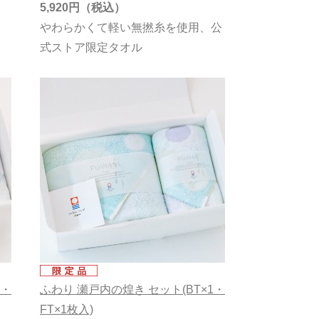
5,920円
く
やわらかくて軽い無撚糸を使用、公
式ストア限定タオル
1・
ふわり 瀬戸内の煌き セット(BT×1・
FT×1枚入)