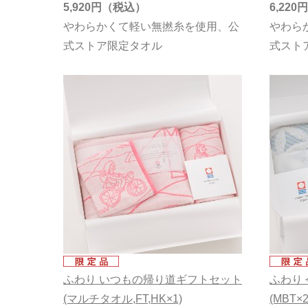
5,920円
6,220円
やわらかくて軽い無撚糸を使用、公
やわら
式ストア限定タオル
式スト
ふわり いつもの帰り道ギフトセット
ふわり
(マルチタオル,FT,HK×1)
(MBT×