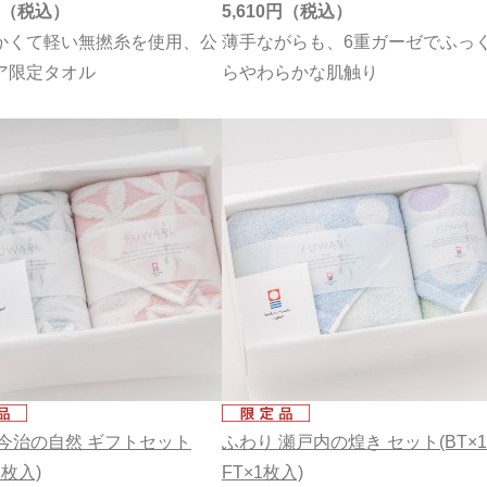
5,610円
かくて軽い無撚糸を使用、公
薄手ながらも、6重ガーゼでふっ
ア限定タオル
らやわらかな肌触り
 今治の自然 ギフトセット
ふわり 瀬戸内の煌き セット(BT×
2枚入)
FT×1枚入)