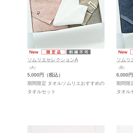
7,000円～7,9
8,000円～8,9
9,000円～9,9
10,000円以上
ソムリエセレクションA
ソムリ
（A）
（B）
5,000円
6,000円
期間限定 タオルソムリエおすすめの
期間限
タオルセット
タオル
タイプで絞り込む
在庫有無
パイル
在庫あり
ガーゼ