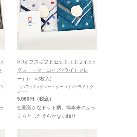
藤高
正岡タオル
丸山タオル
村上パイル
矢野紋織
×
SDオプスギフトセット（ホワイト×
吉井タオル
×
グレー・ターコイズ×ライトグレ
杉野綿業
ー）(FT×2枚入)
ウ
（ホワイト×グレー・ターコイズ×ライトグ
丹後
レー）
5,060円
っ
色彩豊かなドット柄、綿本来のふっ
くらとした柔らかな肌触り