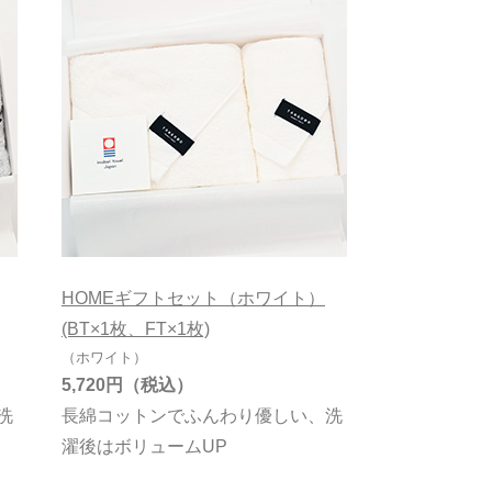
HOMEギフトセット（ホワイト）
(BT×1枚、FT×1枚)
（ホワイト）
5,720円
洗
長綿コットンでふんわり優しい、洗
濯後はボリュームUP