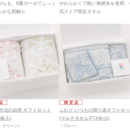
がらも、6重ガーゼでふっく
やわらかくて軽い無撚糸を使用、
らかな肌触り
式ストア限定タオル
 今治の自然 ギフトセット
ふわり いつもの帰り道ギフトセ
2枚入)
(マルチタオル,FT,HK×1)
・グリーン）
（ブルー）