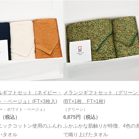
ルギフトセット（ネイビー・
メランジギフトセット（グリーン
・ベージュ）(FT×3枚入)
(BT×1枚、FT×1枚)
ー・ホワイト・ベージュ）
（グリーン）
6,875円
ニックコットン使用のふんわ
ふかふかな肌触りが特徴、4色の
いタオル
で織り上げたタオル