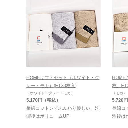
ワッフル
無撚糸
オーガニック
HOMEギフトセット（ホワイト・グ
HOME
レー・モカ）(FT×3枚入)
枚、FT
（ホワイト・グレー・モカ）
（モカ）
5,170円
5,720円
長綿コットンでふんわり優しい、洗
長綿コ
濯後はボリュームUP
濯後は