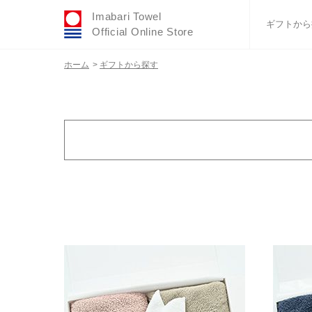
Imabari Towel
ギフトから
Official Online Store
ホーム
>
ギフトから探す
おすすめギフトセ
ふわりシリーズ
ウェディング
タオルハンカチ
バスグッズ
カラー
金額で絞り込む
ホワイト
2,000円～2,9
グレー
3,000円～3,9
ブラウン
4,000円～4,9
その他カラー無地
5,000円～5,9
柄物
6,000円～6,9