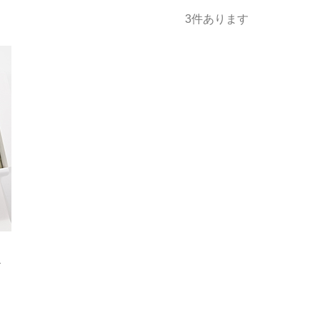
発売日
価格(安い順)
価格(高い順)
福タオル
パイル
3
件あります
リ