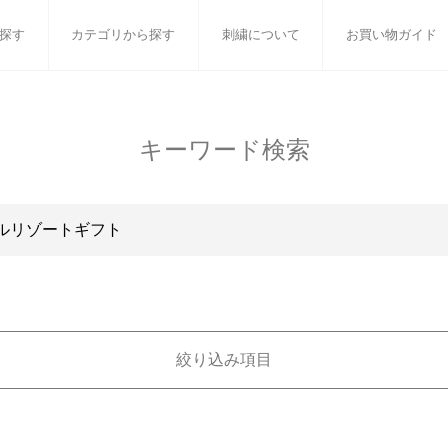
探す
カテゴリから探す
刺繍について
お買い物ガイド
ット
バスタオル
白いタオルのギフトセット
フェイスタオル
ウォ
キーワード検索
ベビーグッズ
小さなお返し・お餞別
マフラー
衣類
タオル雑貨
刺繍
書籍
絞り込み項目
ギフトで絞り込む
刺繍対応商品
タオ