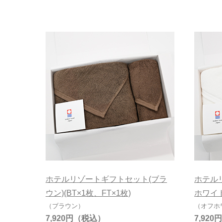
ホワイト
7,000円～7,9
ブラウン
その他カラー無地
在庫有無
在庫あり
ホテルリゾートギフトセット(ブラ
ホテル
ウン)(BT×1枚、FT×1枚)
ホワイト
（ブラウン）
（オフホ
7,920円
7,920円