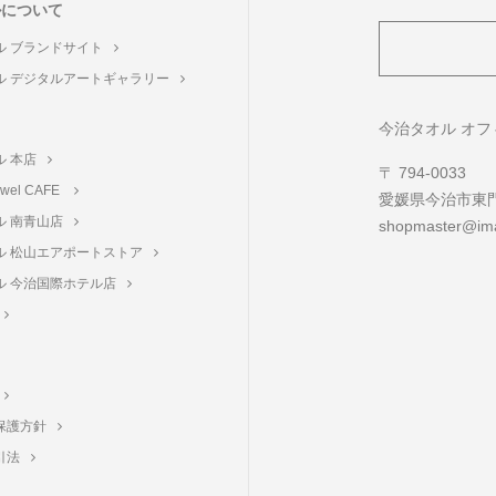
ルについて
ル ブランドサイト
ル デジタルアートギャラリー
ト
今治タオル オ
ル 本店
〒 794-0033
towel CAFE
愛媛県今治市東門町
ル 南青山店
shopmaster@ima
ル 松山エアポートストア
ル 今治国際ホテル店
保護方針
引法