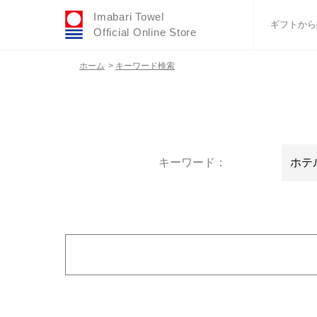
Imabari Towel
ギフトから
Official Online Store
ホーム
>
キーワード検索
おすすめギフトセ
ふわりシリーズ
ウェディング
タオルハンカチ
バスグッズ
キーワード：
カラー
金額で絞り込む