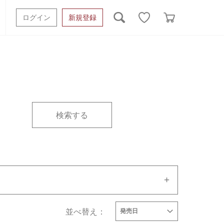
ログイン
新規登録
ッシュタオル
ベビーギフト
スポーツタオル
オーガニック
タオルケット類
ギフトボックスその他
ルメーカーで絞り込む
タイプで絞り込む
並べ替え：
発売日