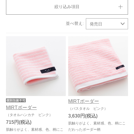
絞り込み項目
今治タオルについて
当サイトについて
会員サービス
店舗リスト
ヘルプ
規約
大量購入・法人向けの購入の方は
MIRTボーダー
お問い合わせ
MIRTボーダー
（バスタオル ピンク）
（タオルハンカチ ピンク）
3,630円
715円
肌触りがよく、素材感、色、柄にこ
肌触りがよく、素材感、色、柄にこ
だわったボーダー柄