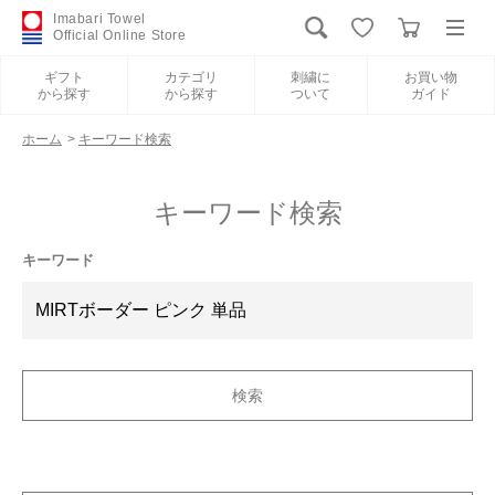
Imabari Towel
Official Online Store
ギフト
カテゴリ
刺繍に
お買い物
から探す
から探す
ついて
ガイド
ログイン
新規会員登録
ホーム
>
キーワード検索
ギフトから探す
キーワード検索
カテゴリから探す
キーワード
刺繍について
お買い物ガイド
International Shipping