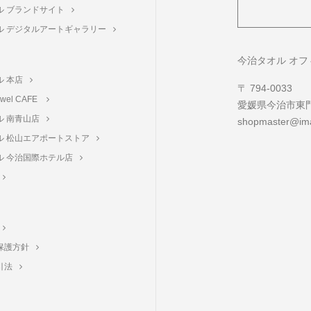
ル ブランドサイト
ル デジタルアートギャラリー
ト
今治タオル オ
ル 本店
〒 794-0033
towel CAFE
愛媛県今治市東門町
ル 南青山店
shopmaster@ima
ル 松山エアポートストア
ル 今治国際ホテル店
保護方針
引法