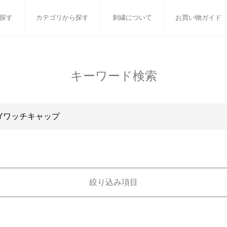
探す
カテゴリから探す
刺繍について
お買い物ガイド
ット
バスタオル
白いタオルのギフトセット
フェイスタオル
ウォ
キーワード検索
ベビーグッズ
小さなお返し・お餞別
マフラー
衣類
タオル雑貨
刺繍
書籍
絞り込み項目
金額で絞り込む
カテゴリで絞り込む
タオルメー