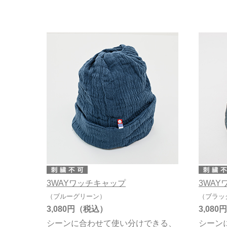
タオル雑貨
ブラック
グレー
ベージュ
その他カラー無地
在庫有無
在庫あり
3WAYワッチキャップ
3WA
（ブルーグリーン）
（ブラッ
3,080円
3,080円
シーンに合わせて使い分けできる、
シーン