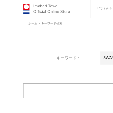
Imabari Towel
ギフトから
Official Online Store
ホーム
>
キーワード検索
おすすめギフトセ
ふわりシリーズ
ウェディング
タオルハンカチ
バスグッズ
キーワード：
サイズ
カラー