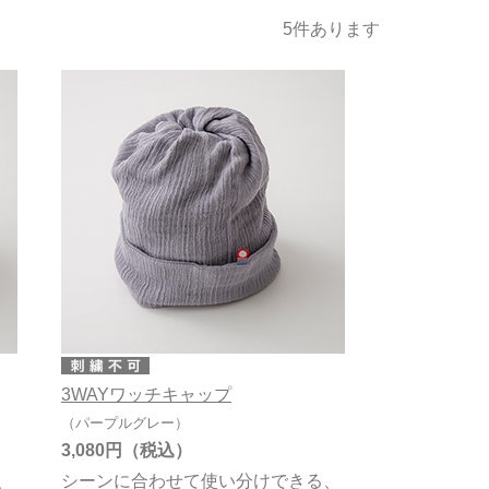
発売日
価格(安い順)
価格(高い順)
ガーゼ
5
件あります
3WAYワッチキャップ
（パープルグレー）
3,080円
、
シーンに合わせて使い分けできる、