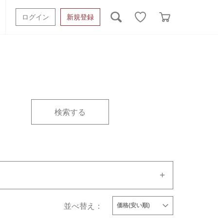
ログイン
新規登録
ッシュタオル
ベビーギフト
スポーツタオル
オーガニック
タオルケット類
ギフトボックスその他
カーで絞り込む
タイプで絞り込む
並べ替え：
価格(安い順)