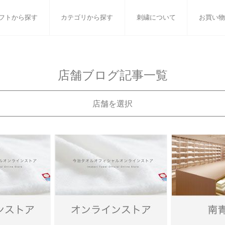
フトから探す
カテゴリから探す
刺繍について
お買い物
ット
バスタオル
白いタオルのギフトセット
フェイスタオル
ウォ
店舗ブログ記事一覧
ベビーグッズ
小さなお返し・お餞別
マフラー
衣類
店舗を選択
タオル雑貨
刺繍
書籍