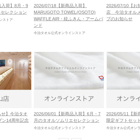
商品入荷】8月・9
2026/07/18【新商品入荷】
2026/07/10
エセレクション
MARUGOTO TOWEL(OSOTO)
店 今治タオル
WAFFLE AIR・紋ふきん・アームバ
プのお知らせ
ンストア
ンド
今治タオル公式オンラインストア
お知らせ】今治タオ
2026/06/01【新商品入荷】6月・7
2026/05/11
プン14周年記念
月のタオルソムリエセレクション
限定ギフトセッ
今治タオル公式オンラインストア
今治タオル公式オン