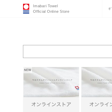
Imabari Towel
ギ
Official Online Store
おすすめギフトセ
ふわりシリーズ
ウェディング
タオルハンカチ
バスグッズ
NEW