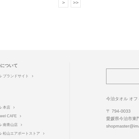
>>
ルについて
ル ブランドサイト
ト
今治タオル オ
ル 本店
〒 794-0033
towel CAFE
愛媛県今治市東門町
ル 南青山店
shopmaster@ima
ル 松山エアポートストア