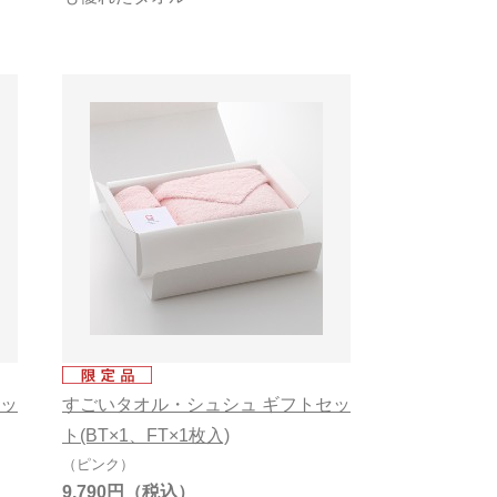
セッ
すごいタオル・シュシュ ギフトセッ
ト(BT×1、FT×1枚入)
（ピンク）
9,790円