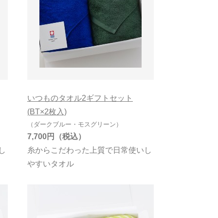
村上パイル
吉井タオル
杉野綿業
いつものタオル2ギフトセット
(BT×2枚入)
（ダークブルー・モスグリーン）
7,700円
し
糸からこだわった上質で日常使いし
やすいタオル