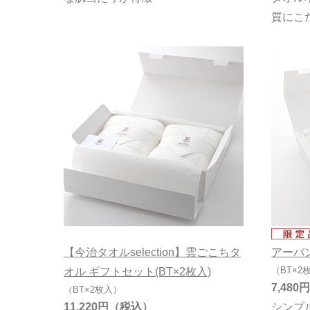
質にこ
【今治タオルselection】雲ごこちタ
アーバン
（BT×2
オル ギフトセット(BT×2枚入)
7,480円
（BT×2枚入）
11,220円
シンプ