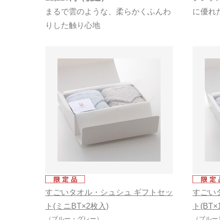
まるで雲のような、柔らかくふんわ
に優れ
りした触り心地
すごいタオル・シュシュ ギフトセッ
すごい
ト(ミニBT×2枚入)
ト(BT×
（ブルー・グレー）
（ブルー