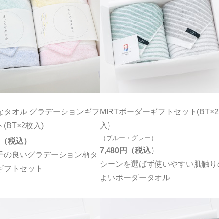
なタオル グラデーションギフ
MIRTボーダーギフトセット(BT×
(BT×2枚入)
入)
（ブルー・グレー）
7,480円
手の良いグラデーション柄タ
シーンを選ばず使いやすい肌触り
ギフトセット
よいボーダータオル