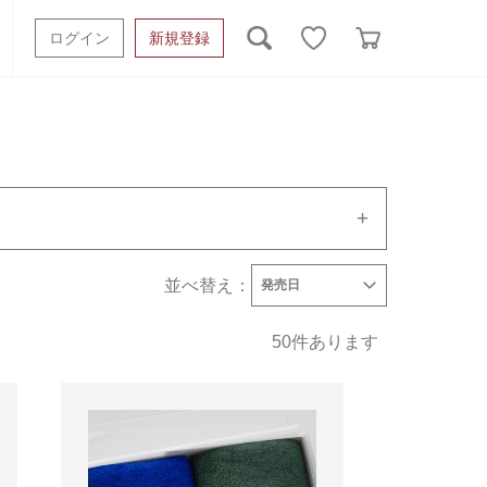
ログイン
新規登録
ッシュタオル
ベビーギフト
スポーツタオル
オーガニック
タオルケット類
ギフトボックスその他
並べ替え：
タオルメーカーで絞り込む
発売日
発売日
価格(安い順)
価格(高い順)
川又タオル
50
件あります
田中産業
藤高
正岡タオル
丸山タオル