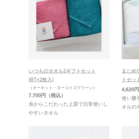
いつものタオル2ギフトセット
まじめ
(BT×2枚入)
トセット
（オーキット・ターコイズグリーン）
4,620円
7,700円
使い勝
糸からこだわった上質で日常使いし
オルの
やすいタオル