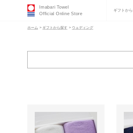
Imabari Towel
ギフトから
Official Online Store
ホーム
>
ギフトから探す
>
ウェディング
おすすめギフトセ
ふわりシリーズ
ウェディング
タオルハンカチ
バスグッズ
カラー
金額で絞り込む
ホワイト
3,000円～3,9
グレー
4,000円～4,9
その他カラー無地
6,000円～6,9
柄物
7,000円～7,9
8,000円～8,9