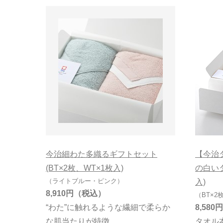
今治細わた多織るギフトセット
【今治タ
(BT×2枚、WT×1枚入)
の白いタ
（ライトブルー・ピンク）
入)
8,910円
（BT×2
“わた”に触れるような繊細で柔らか
8,580円
な肌当たりが特徴
タオル