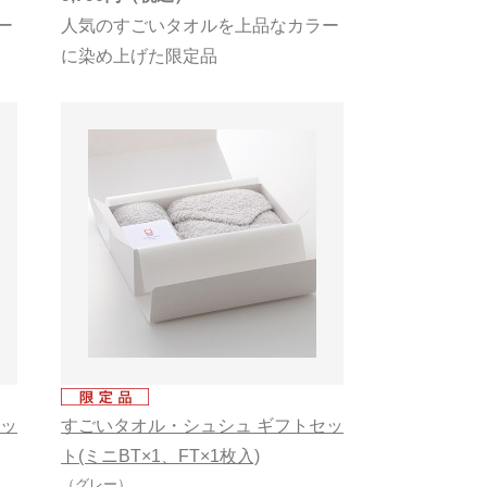
ー
人気のすごいタオルを上品なカラー
に染め上げた限定品
セッ
すごいタオル・シュシュ ギフトセッ
ト(ミニBT×1、FT×1枚入)
（グレー）