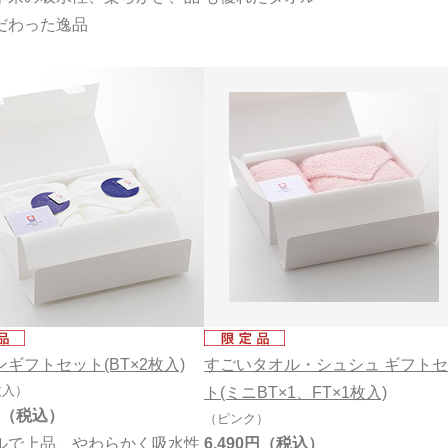
だわった逸品
ギフトセット(BT×2枚入)
すごいタオル・シュシュ ギフト
枚入）
ト(ミニBT×1、FT×1枚入)
（ピンク）
ルで上品、やわらかく吸水性
6,490円