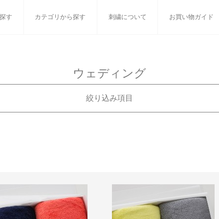
探す
カテゴリから探す
刺繍について
お買い物ガイド
ット
バスタオル
白いタオルのギフトセット
フェイスタオル
ウォ
ウェディング
ベビーグッズ
小さなお返し・お餞別
マフラー
衣類
絞り込み項目
タオル雑貨
刺繍
書籍
ギフトで絞り込む
刺繍対応商品
99円
おすすめギフトセット
刺繍対応
99円
白いタオルのギフトセット
99円
ウェディング
99円
99円