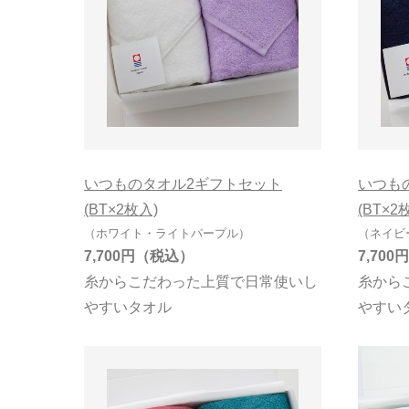
9,000円～9,9
10,000円以上
タイプで絞り込む
在庫有無
いつものタオル2ギフトセット
いつも
パイル
在庫あり
(BT×2枚入)
(BT×2
無撚糸
（ホワイト・ライトパープル）
（ネイビ
7,700円
7,700円
糸からこだわった上質で日常使いし
糸から
やすいタオル
やすい