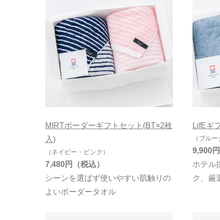
MIRTボーダーギフトセット(BT×2枚
LifE
（ブルー
入)
9,900円
（ネイビー・ピンク）
7,480円
ホテル
シーンを選ばず使いやすい肌触りの
ク、厳
よいボーダータオル