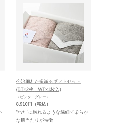
今治細わた多織るギフトセット
(BT×2枚、WT×1枚入)
（ピンク・グレー）
8,910円
か
“わた”に触れるような繊細で柔らか
な肌当たりが特徴