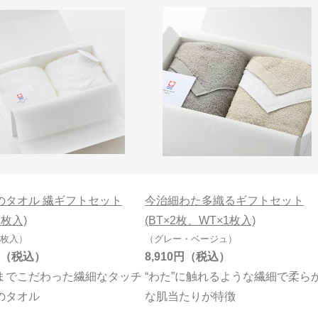
のタオル 繊ギフトセット
今治細わた多織るギフトセット
2枚入)
(BT×2枚、WT×1枚入)
2枚入）
（グレー・ベージュ）
8,910円
までこだわった繊細なタッチ
“わた”に触れるような繊細で柔ら
のタオル
な肌当たりが特徴