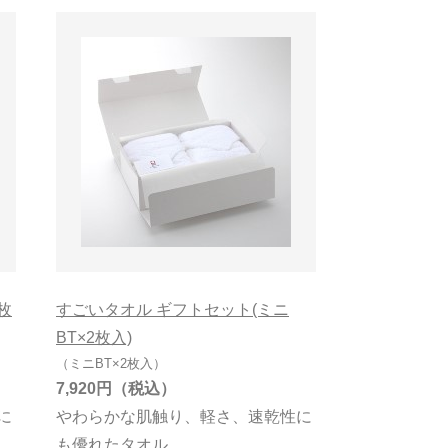
枚
すごいタオル ギフトセット(ミニ
BT×2枚入)
（ミニBT×2枚入）
7,920円
に
やわらかな肌触り、軽さ、速乾性に
も優れたタオル