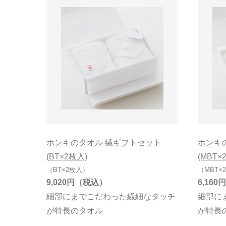
ホンキのタオル 繊ギフトセット
ホンキ
(BT×2枚入)
(MBT×
（BT×2枚入）
（MBT×
9,020円
6,160円
細部にまでこだわった繊細なタッチ
細部に
が特長のタオル
が特長