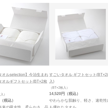
オルselection】今治生まれ
すごいタオル ギフトセット(BT×2
オルギフトセット(BT×2枚
入)
（BT×2枚入）
14,520円
枚入）
やわらかな肌触り、軽さ、速乾性
本来の吸水性、柔らかさ、品
も優れたタオル