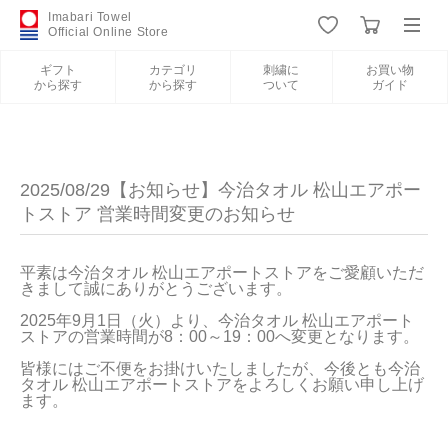
Imabari Towel
Official Online Store
ギフト
カテゴリ
刺繍に
お買い物
から探す
から探す
ついて
ガイド
ログイン
新規会員登録
ギフトから探す
2025/08/29【お知らせ】今治タオル 松山エアポー
トストア 営業時間変更のお知らせ
カテゴリから探す
平素は今治タオル 松山エアポートストアをご愛顧いただ
きまして誠にありがとうございます。

刺繍について
2025年9月1日（火）より、今治タオル 松山エアポート
ストアの営業時間が8：00～19：00へ変更となります。

お買い物ガイド
皆様にはご不便をお掛けいたしましたが、今後とも今治
タオル 松山エアポートストアをよろしくお願い申し上げ
ます。
今治タオルについて