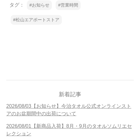
タグ：
お知らせ
営業時間
当サイトについて
松山エアポートストア
会員サービス
店舗リスト
ヘルプ
規約
大量購入・法人向けの購入の方は
お問い合わせ
新着記事
2026/08/03【お知らせ】今治タオル公式オンラインスト
アのお盆期間中の出荷について
2026/08/01【新商品入荷】8月・9月のタオルソムリエセ
レクション