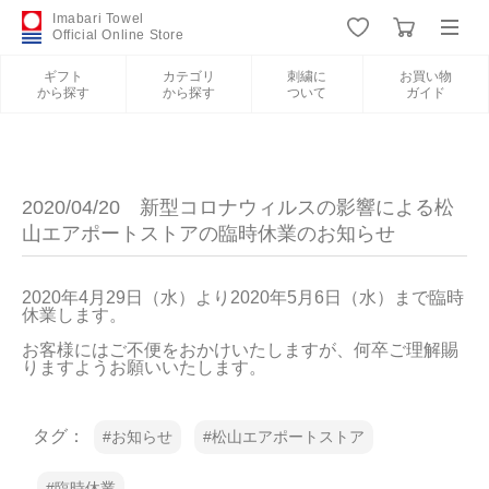
Imabari Towel
Official Online Store
ギフト
カテゴリ
刺繍に
お買い物
から探す
から探す
ついて
ガイド
ログイン
新規会員登録
ギフトから探す
2020/04/20 新型コロナウィルスの影響による松
山エアポートストアの臨時休業のお知らせ
カテゴリから探す
2020年4月29日（水）より2020年5月6日（水）まで臨時
休業します。
刺繍について
お客様にはご不便をおかけいたしますが、何卒ご理解賜
りますようお願いいたします。
お買い物ガイド
タグ：
お知らせ
松山エアポートストア
今治タオルについて
臨時休業