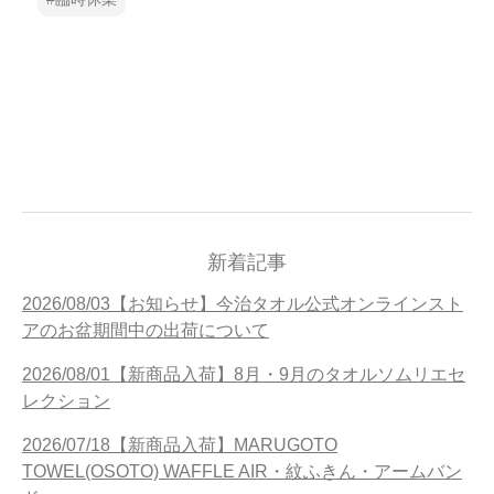
当サイトについて
会員サービス
店舗リスト
ヘルプ
規約
大量購入・法人向けの購入の方は
新着記事
2026/08/03【お知らせ】今治タオル公式オンラインスト
お問い合わせ
アのお盆期間中の出荷について
2026/08/01【新商品入荷】8月・9月のタオルソムリエセ
レクション
2026/07/18【新商品入荷】MARUGOTO
TOWEL(OSOTO) WAFFLE AIR・紋ふきん・アームバン