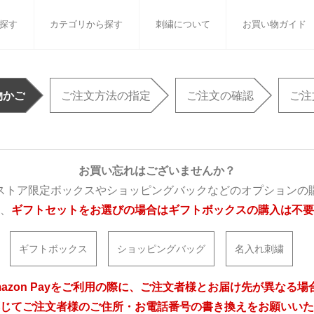
探す
カテゴリから探す
刺繍について
お買い物ガイド
ット
バスタオル
白いタオルのギフトセット
フェイスタオル
ウォ
物かご
ご注文方法の指定
ご注文の確認
ご注
ベビーグッズ
小さなお返し・お餞別
マフラー
衣類
タオル雑貨
刺繍
書籍
お買い忘れはございませんか？
ストア限定ボックスやショッピングバックなどのオプションの
、
ギフトセットをお選びの場合はギフトボックスの購入は不要
ギフトボックス
ショッピングバッグ
名入れ刺繍
mazon Payをご利用の際に、ご注文者様とお届け先が異なる場
じてご注文者様のご住所・お電話番号の書き換えをお願いいた