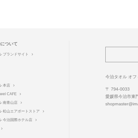
ルについて
ル ブランドサイト
ト
今治タオル オ
ル 本店
〒 794-0033
towel CAFE
愛媛県今治市東門町
ル 南青山店
shopmaster@ima
ル 松山エアポートストア
ル 今治国際ホテル店