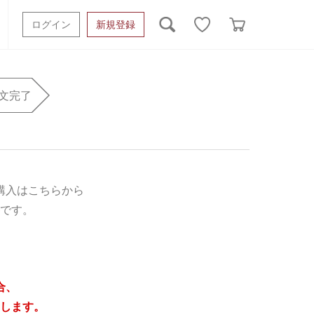
ログイン
新規登録
ッシュタオル
ベビーギフト
スポーツタオル
文完了
オーガニック
タオルケット類
ギフトボックスその他
購入はこちらから
です。
合、
します。