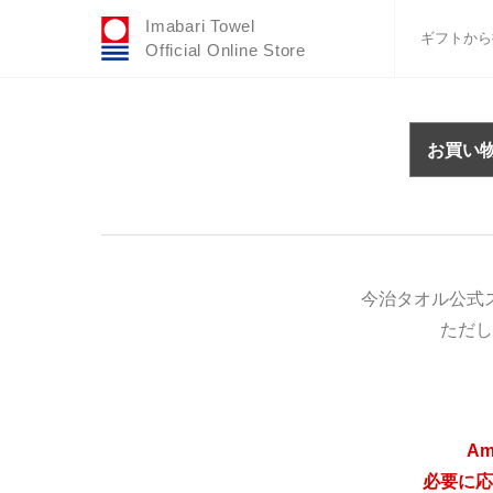
Imabari Towel
ギフトから
Official Online Store
おすすめギフトセ
ふわりシリーズ
お買い
ウェディング
タオルハンカチ
バスグッズ
今治タオル公式
ただし
A
必要に応