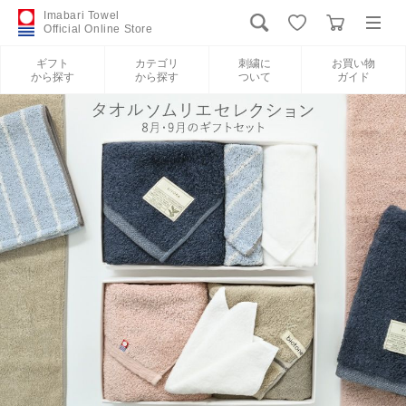
Imabari Towel
Official Online Store
ギフト
カテゴリ
刺繍に
お買い物
から探す
から探す
ついて
ガイド
ログイン
新規会員登録
ギフトから探す
カテゴリから探す
刺繍について
お買い物ガイド
International Shipping