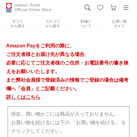
Imabari Towel
Official Online Store
ギフト
カテゴリ
刺繍に
お買い物
から探す
から探す
ついて
ガイド
ログイン
新規会員登録
Amazon Payをご利用の際に、
ギフトから探す
ご注文者様とお届け先が異なる場合、
必要に応じてご注文者様のご住所・お電話番号の書き換
カテゴリから探す
えをお願いいたします。
また弊社会員様で登録済みの情報でご登録の場合は備考
欄へ「会員」とご記載ください。
刺繍について
詳しくはこちら
お買い物ガイド
現在、買い物かごには商品が入っておりません。
お買い物を続けるには下の 「お買い物を続ける」 を
クリックしてください。
今治タオルについて