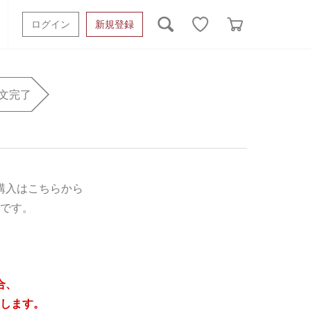
ログイン
新規登録
ッシュタオル
ベビーギフト
スポーツタオル
文完了
オーガニック
タオルケット類
ギフトボックスその他
購入はこちらから
です。
合、
します。