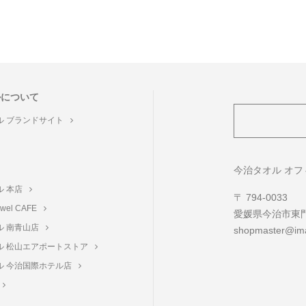
ルについて
ル ブランドサイト
ト
今治タオル オ
ル 本店
〒 794-0033
towel CAFE
愛媛県今治市東門町
ル 南青山店
shopmaster@ima
ル 松山エアポートストア
ル 今治国際ホテル店