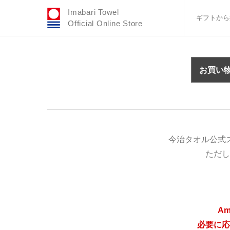
Imabari Towel
ギフトから
Official Online Store
おすすめギフトセ
ふわりシリーズ
お買い
ウェディング
タオルハンカチ
バスグッズ
今治タオル公式
ただし
A
必要に応