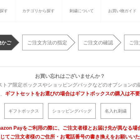
探す
カテゴリから探す
刺繍について
お買い物ガイド
ット
バスタオル
白いタオルのギフトセット
フェイスタオル
ウォ
物かご
ご注文方法の指定
ご注文の確認
ご注
ベビーグッズ
小さなお返し・お餞別
マフラー
衣類
タオル雑貨
刺繍
書籍
お買い忘れはございませんか？
ストア限定ボックスやショッピングバックなどのオプションの
、
ギフトセットをお選びの場合はギフトボックスの購入は不要
ギフトボックス
ショッピングバッグ
名入れ刺繍
mazon Payをご利用の際に、ご注文者様とお届け先が異なる場
じてご注文者様のご住所・お電話番号の書き換えをお願いいた