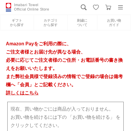
Imabari Towel
Official Online Store
ギフト
カテゴリ
刺繍に
お買い物
から探す
から探す
ついて
ガイド
ログイン
新規会員登録
Amazon Payをご利用の際に、
ギフトから探す
ご注文者様とお届け先が異なる場合、
必要に応じてご注文者様のご住所・お電話番号の書き換
カテゴリから探す
えをお願いいたします。
また弊社会員様で登録済みの情報でご登録の場合は備考
欄へ「会員」とご記載ください。
刺繍について
詳しくはこちら
お買い物ガイド
現在、買い物かごには商品が入っておりません。
お買い物を続けるには下の 「お買い物を続ける」 を
クリックしてください。
今治タオルについて