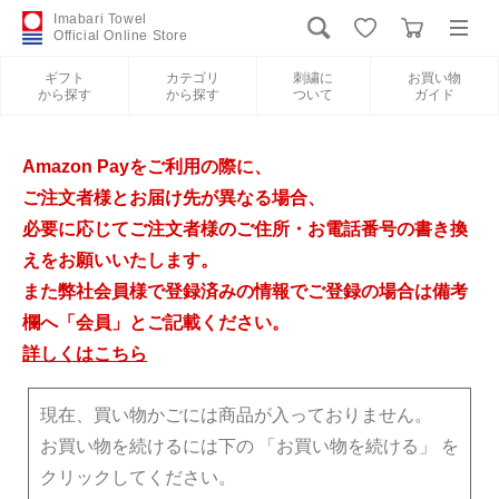
Imabari Towel
Official Online Store
ギフト
カテゴリ
刺繍に
お買い物
から探す
から探す
ついて
ガイド
ログイン
新規会員登録
Amazon Payをご利用の際に、
ギフトから探す
ご注文者様とお届け先が異なる場合、
必要に応じてご注文者様のご住所・お電話番号の書き換
カテゴリから探す
えをお願いいたします。
また弊社会員様で登録済みの情報でご登録の場合は備考
欄へ「会員」とご記載ください。
刺繍について
詳しくはこちら
お買い物ガイド
現在、買い物かごには商品が入っておりません。
お買い物を続けるには下の 「お買い物を続ける」 を
クリックしてください。
今治タオルについて