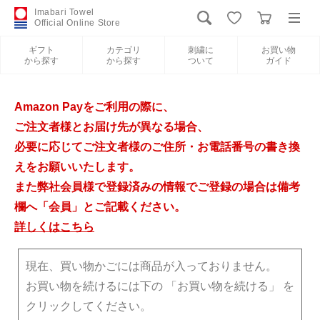
Imabari Towel
Official Online Store
ギフト
カテゴリ
刺繍に
お買い物
から探す
から探す
ついて
ガイド
ログイン
新規会員登録
Amazon Payをご利用の際に、
ギフトから探す
ご注文者様とお届け先が異なる場合、
必要に応じてご注文者様のご住所・お電話番号の書き換
カテゴリから探す
えをお願いいたします。
また弊社会員様で登録済みの情報でご登録の場合は備考
欄へ「会員」とご記載ください。
刺繍について
詳しくはこちら
お買い物ガイド
現在、買い物かごには商品が入っておりません。
お買い物を続けるには下の 「お買い物を続ける」 を
クリックしてください。
今治タオルについて