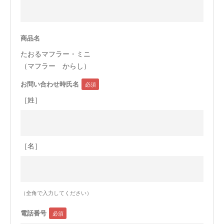
今治タオルについて
商品名
当サイトについて
たおるマフラー・ミニ
会員サービス
（マフラー からし）
お問い合わせ時氏名
店舗リスト
［姓］
ヘルプ
規約
大量購入・法人向けの購入の方は
［名］
お問い合わせ
（全角で入力してください）
電話番号