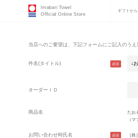
Imabari Towel
ギフトから
Official Online Store
おすすめギフトセ
ふわりシリーズ
当店へのご要望は、下記フォームにご記入のうえ
ウェディング
タオルハンカチ
件名(タイトル)
バスグッズ
オーダーＩＤ
商品名
たお
（マ
お問い合わせ時氏名
［姓