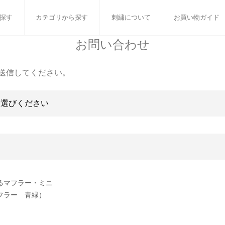
探す
カテゴリから探す
刺繍について
お買い物ガイド
お問い合わせ
ット
バスタオル
白いタオルのギフトセット
フェイスタオル
ウォ
送信してください。
ベビーグッズ
小さなお返し・お餞別
マフラー
衣類
タオル雑貨
刺繍
書籍
るマフラー・ミニ
フラー 青緑）
］