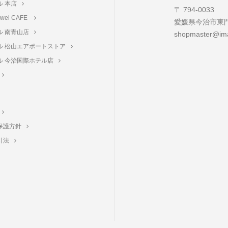
ル 本店
〒 794-0033
towel CAFE
愛媛県今治市東門町
ル 南青山店
shopmaster@ima
ル 松山エアポートストア
ル 今治国際ホテル店
保護方針
引法