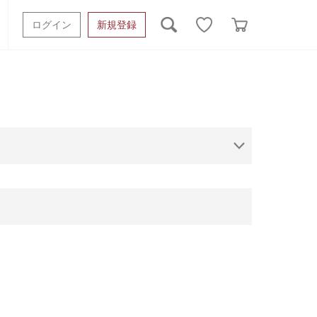
ログイン
新規登録
ッシュタオル
ベビーギフト
スポーツタオル
オーガニック
タオルケット類
ギフトボックスその他