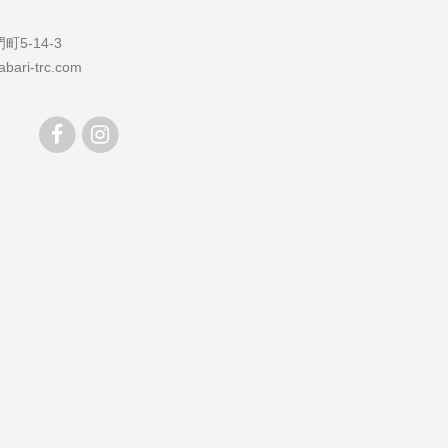
5-14-3
bari-trc.com