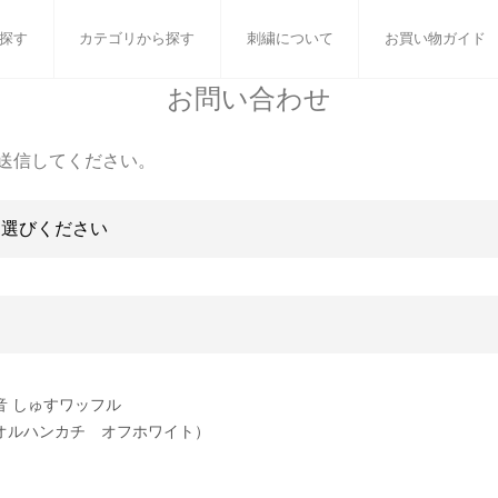
探す
カテゴリから探す
刺繍について
お買い物ガイド
お問い合わせ
ット
バスタオル
白いタオルのギフトセット
フェイスタオル
ウォ
送信してください。
ベビーグッズ
小さなお返し・お餞別
マフラー
衣類
タオル雑貨
刺繍
書籍
音 しゅすワッフル
オルハンカチ オフホワイト）
］