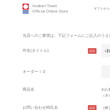
Imabari Towel
ギフトから
Official Online Store
おすすめギフトセ
ふわりシリーズ
当店へのご要望は、下記フォームにご記入のうえ
ウェディング
タオルハンカチ
件名(タイトル)
バスグッズ
オーダーＩＤ
商品名
わた
（タ
お問い合わせ時氏名
［姓