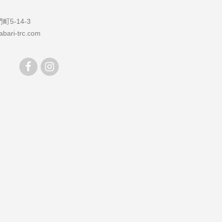
5-14-3
bari-trc.com