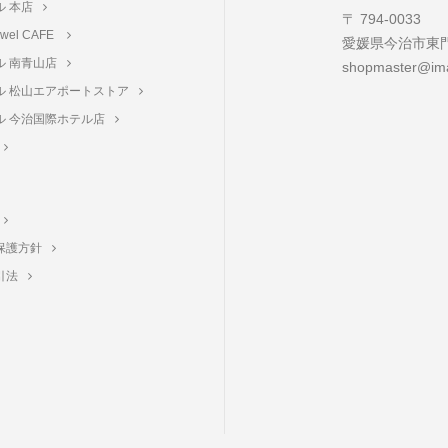
ル 本店
〒 794-0033
towel CAFE
愛媛県今治市東門町
ル 南青山店
shopmaster@ima
ル 松山エアポートストア
ル 今治国際ホテル店
保護方針
引法