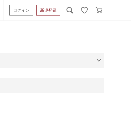
ログイン
新規登録
ッシュタオル
ベビーギフト
スポーツタオル
オーガニック
タオルケット類
ギフトボックスその他