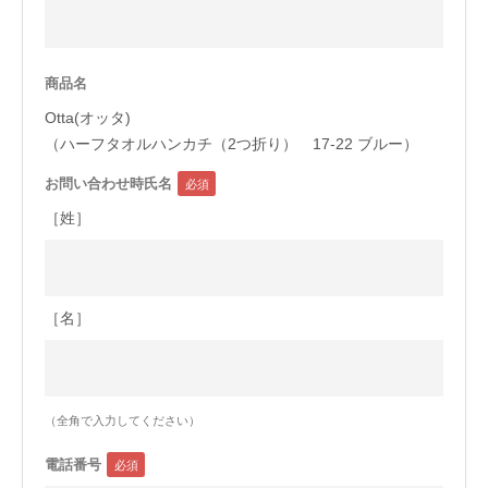
今治タオルについて
商品名
当サイトについて
Otta(オッタ)
会員サービス
（ハーフタオルハンカチ（2つ折り） 17-22 ブルー）
お問い合わせ時氏名
店舗リスト
［姓］
ヘルプ
規約
大量購入・法人向けの購入の方は
［名］
お問い合わせ
（全角で入力してください）
電話番号