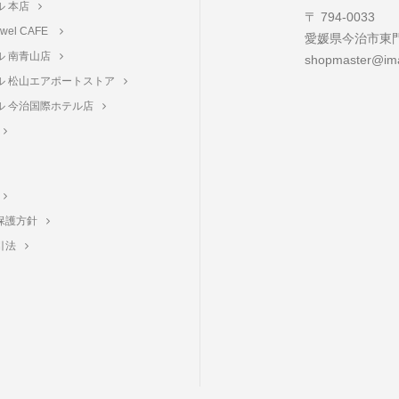
ル 本店
〒 794-0033
towel CAFE
愛媛県今治市東門町
ル 南青山店
shopmaster@ima
ル 松山エアポートストア
ル 今治国際ホテル店
保護方針
引法