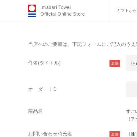
Imabari Towel
ギフトから
Official Online Store
おすすめギフトセ
ふわりシリーズ
当店へのご要望は、下記フォームにご記入のうえ
ウェディング
タオルハンカチ
件名(タイトル)
バスグッズ
オーダーＩＤ
商品名
すご
（フ
お問い合わせ時氏名
［姓