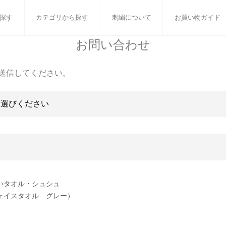
探す
カテゴリから探す
刺繍について
お買い物ガイド
お問い合わせ
ット
バスタオル
白いタオルのギフトセット
フェイスタオル
ウォ
送信してください。
ベビーグッズ
小さなお返し・お餞別
マフラー
衣類
タオル雑貨
刺繍
書籍
いタオル・シュシュ
ェイスタオル グレー）
］