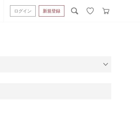
ログイン
新規登録
ッシュタオル
ベビーギフト
スポーツタオル
オーガニック
タオルケット類
ギフトボックスその他