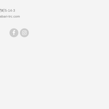
5-14-3
bari-trc.com