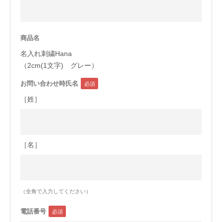
今治タオルについて
商品名
当サイトについて
名入れ刺繍Hana
会員サービス
（2cm(1文字) グレー）
お問い合わせ時氏名
店舗リスト
［姓］
ヘルプ
規約
大量購入・法人向けの購入の方は
［名］
お問い合わせ
（全角で入力してください）
電話番号