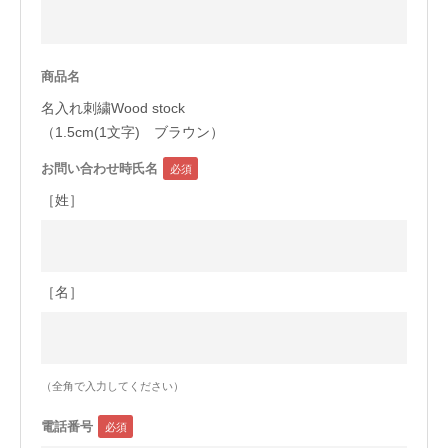
今治タオルについて
商品名
当サイトについて
名入れ刺繍Wood stock
会員サービス
（1.5cm(1文字) ブラウン）
お問い合わせ時氏名
店舗リスト
［姓］
ヘルプ
規約
大量購入・法人向けの購入の方は
［名］
お問い合わせ
（全角で入力してください）
電話番号