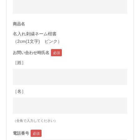
今治タオルについて
商品名
当サイトについて
名入れ刺繍ネーム楷書
会員サービス
（2cm(1文字) ピンク）
お問い合わせ時氏名
店舗リスト
［姓］
ヘルプ
規約
大量購入・法人向けの購入の方は
［名］
お問い合わせ
（全角で入力してください）
電話番号