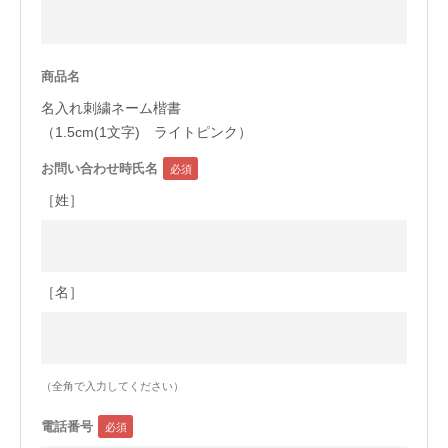
今治タオルについて
商品名
当サイトについて
名入れ刺繍ネーム楷書
会員サービス
（1.5cm(1文字) ライトピンク）
お問い合わせ時氏名
店舗リスト
［姓］
ヘルプ
規約
大量購入・法人向けの購入の方は
［名］
お問い合わせ
（全角で入力してください）
電話番号