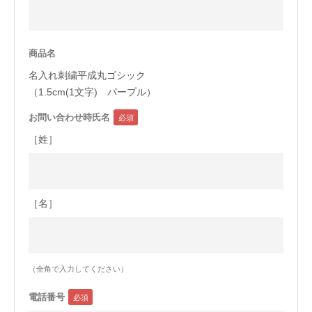
今治タオルについて
商品名
当サイトについて
名入れ刺繍平成丸ゴシック
会員サービス
（1.5cm(1文字) パープル）
お問い合わせ時氏名
店舗リスト
［姓］
ヘルプ
規約
大量購入・法人向けの購入の方は
［名］
お問い合わせ
（全角で入力してください）
電話番号