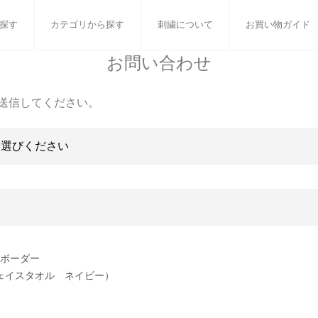
探す
カテゴリから探す
刺繍について
お買い物ガイド
お問い合わせ
ット
バスタオル
白いタオルのギフトセット
フェイスタオル
ウォ
送信してください。
ベビーグッズ
小さなお返し・お餞別
マフラー
衣類
タオル雑貨
刺繍
書籍
Tボーダー
ェイスタオル ネイビー）
］