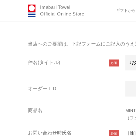
Imabari Towel
ギフトから
Official Online Store
おすすめギフトセ
ふわりシリーズ
当店へのご要望は、下記フォームにご記入のうえ
ウェディング
タオルハンカチ
件名(タイトル)
バスグッズ
オーダーＩＤ
商品名
MIR
（フ
お問い合わせ時氏名
［姓