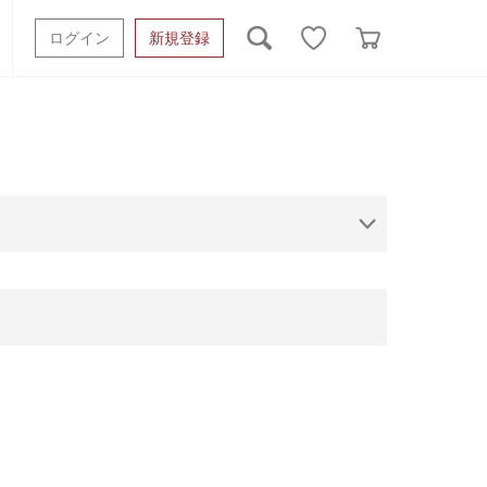
ログイン
新規登録
ッシュタオル
ベビーギフト
スポーツタオル
オーガニック
タオルケット類
ギフトボックスその他