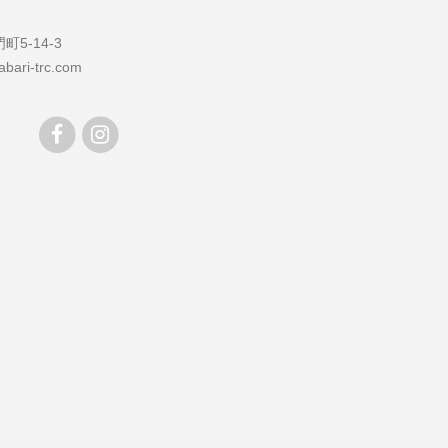
5-14-3
bari-trc.com