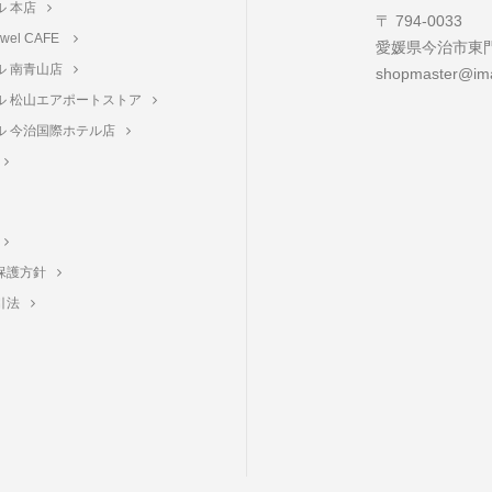
ル 本店
〒 794-0033
towel CAFE
愛媛県今治市東門町
ル 南青山店
shopmaster@ima
ル 松山エアポートストア
ル 今治国際ホテル店
保護方針
引法