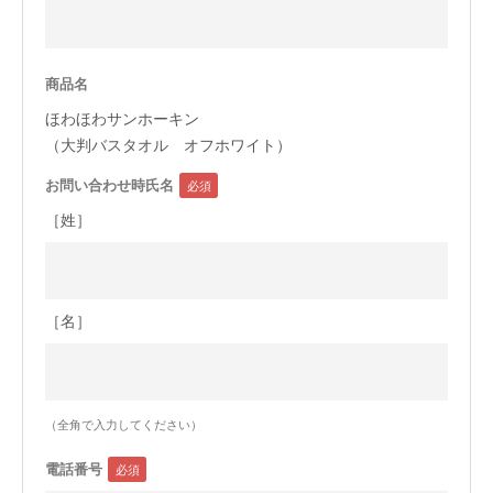
今治タオルについて
商品名
当サイトについて
ほわほわサンホーキン
会員サービス
（大判バスタオル オフホワイト）
お問い合わせ時氏名
店舗リスト
［姓］
ヘルプ
規約
大量購入・法人向けの購入の方は
［名］
お問い合わせ
（全角で入力してください）
電話番号