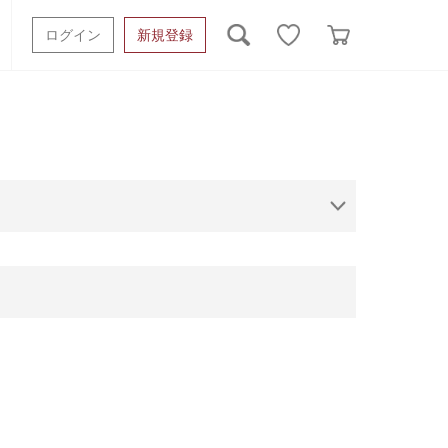
ログイン
新規登録
ッシュタオル
ベビーギフト
スポーツタオル
オーガニック
タオルケット類
ギフトボックスその他