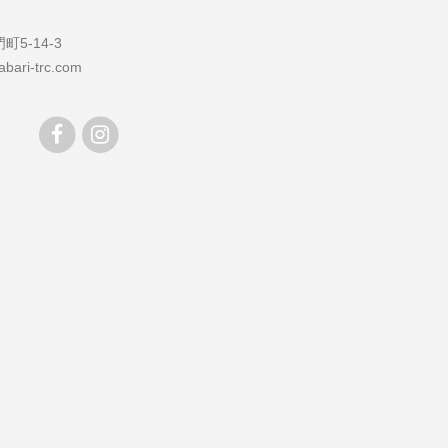
5-14-3
bari-trc.com