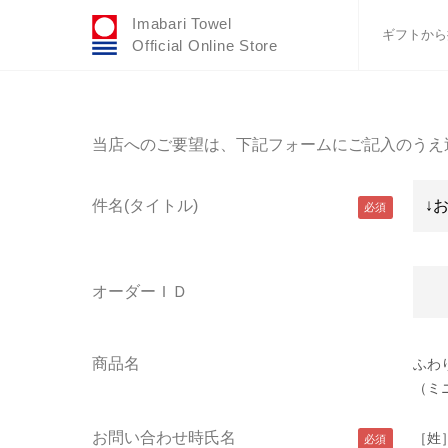
Imabari Towel
ギフトから
Official Online Store
おすすめギフトセ
ふわりシリーズ
当店へのご要望は、下記フォームにご記入のうえ
ウェディング
タオルハンカチ
件名(タイトル)
バスグッズ
オーダーＩＤ
商品名
ふわ
（ミ
お問い合わせ時氏名
［姓