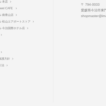
ル 本店
〒 794-0033
towel CAFE
愛媛県今治市東門町
ル 南青山店
shopmaster@ima
ル 松山エアポートストア
ル 今治国際ホテル店
保護方針
引法