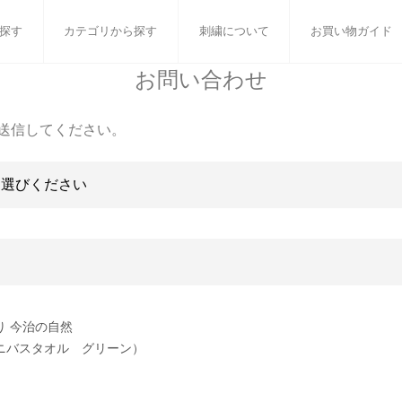
探す
カテゴリから探す
刺繍について
お買い物ガイド
お問い合わせ
ット
バスタオル
白いタオルのギフトセット
フェイスタオル
ウォ
送信してください。
ベビーグッズ
小さなお返し・お餞別
マフラー
衣類
タオル雑貨
刺繍
書籍
り 今治の自然
ニバスタオル グリーン）
］