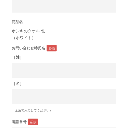
今治タオルについて
商品名
当サイトについて
ホンキのタオル 包
会員サービス
（ホワイト）
お問い合わせ時氏名
店舗リスト
［姓］
ヘルプ
規約
大量購入・法人向けの購入の方は
［名］
お問い合わせ
（全角で入力してください）
電話番号