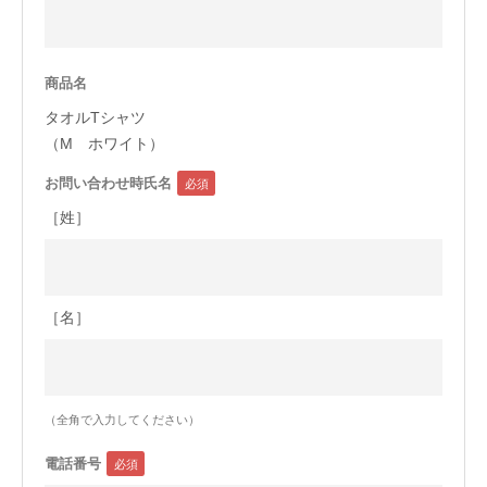
今治タオルについて
商品名
当サイトについて
タオルTシャツ
会員サービス
（M ホワイト）
お問い合わせ時氏名
店舗リスト
［姓］
ヘルプ
規約
大量購入・法人向けの購入の方は
［名］
お問い合わせ
（全角で入力してください）
電話番号