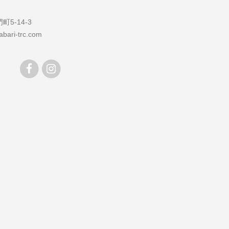
5-14-3
bari-trc.com