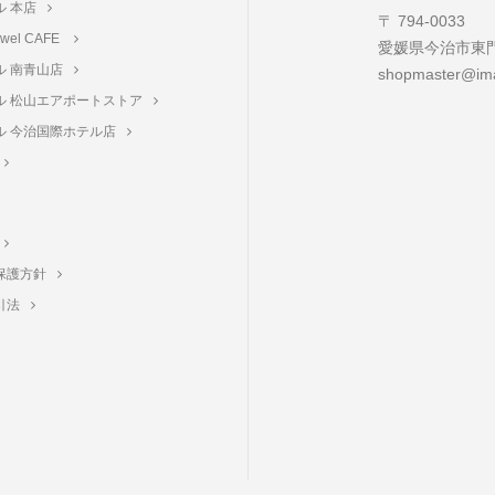
ル 本店
〒 794-0033
towel CAFE
愛媛県今治市東門町
ル 南青山店
shopmaster@ima
ル 松山エアポートストア
ル 今治国際ホテル店
保護方針
引法