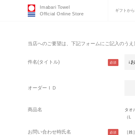
Imabari Towel
ギフトから
Official Online Store
おすすめギフトセ
ふわりシリーズ
当店へのご要望は、下記フォームにご記入のうえ
ウェディング
タオルハンカチ
件名(タイトル)
バスグッズ
オーダーＩＤ
商品名
タオ
（L
お問い合わせ時氏名
［姓