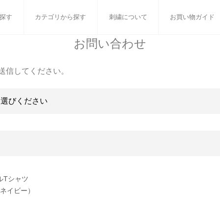
探す
カテゴリから探す
刺繍について
お買い物ガイド
お問い合わせ
ット
バスタオル
白いタオルのギフトセット
フェイスタオル
ウォ
送信してください。
ベビーグッズ
小さなお返し・お餞別
マフラー
衣類
タオル雑貨
刺繍
書籍
ルTシャツ
 ネイビー）
］