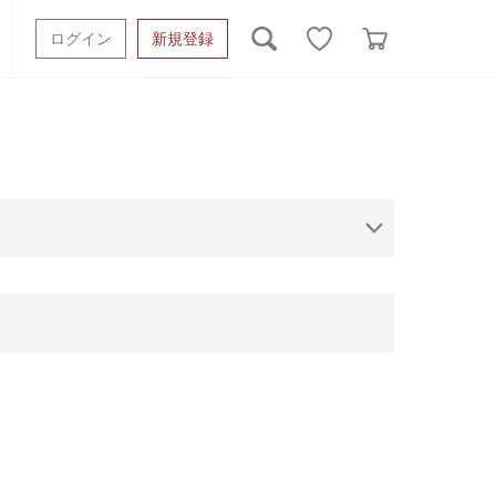
ログイン
新規登録
ッシュタオル
ベビーギフト
スポーツタオル
オーガニック
タオルケット類
ギフトボックスその他