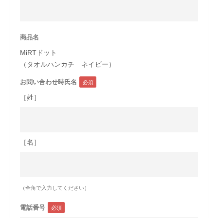
今治タオルについて
商品名
当サイトについて
MiRTドット
会員サービス
（タオルハンカチ ネイビー）
お問い合わせ時氏名
店舗リスト
［姓］
ヘルプ
規約
大量購入・法人向けの購入の方は
［名］
お問い合わせ
（全角で入力してください）
電話番号