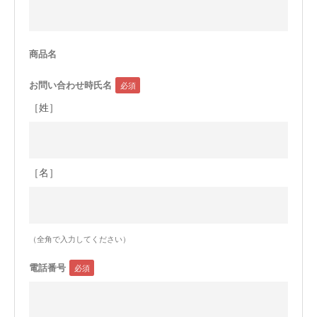
今治タオルについて
商品名
当サイトについて
お問い合わせ時氏名
会員サービス
［姓］
店舗リスト
ヘルプ
［名］
規約
大量購入・法人向けの購入の方は
（全角で入力してください）
お問い合わせ
電話番号