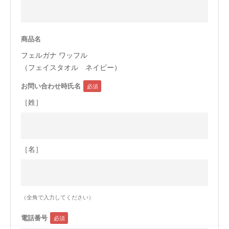
今治タオルについて
商品名
当サイトについて
フェルガナ ワッフル
会員サービス
（フェイスタオル ネイビー）
お問い合わせ時氏名
店舗リスト
［姓］
ヘルプ
規約
大量購入・法人向けの購入の方は
［名］
お問い合わせ
（全角で入力してください）
電話番号