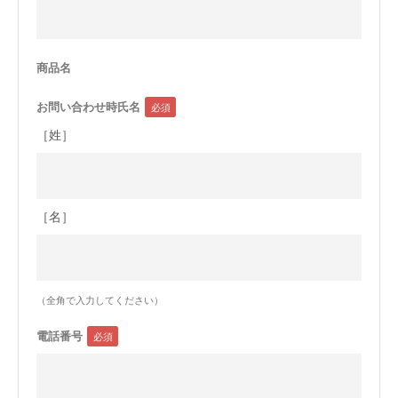
今治タオルについて
商品名
当サイトについて
お問い合わせ時氏名
会員サービス
［姓］
店舗リスト
ヘルプ
［名］
規約
大量購入・法人向けの購入の方は
（全角で入力してください）
お問い合わせ
電話番号