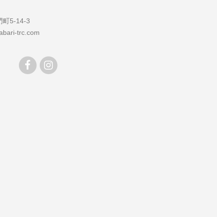
5-14-3
bari-trc.com