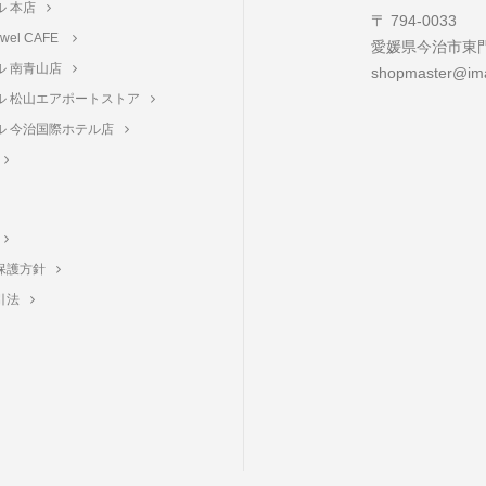
ル 本店
〒 794-0033
towel CAFE
愛媛県今治市東門町
ル 南青山店
shopmaster@ima
ル 松山エアポートストア
ル 今治国際ホテル店
保護方針
引法