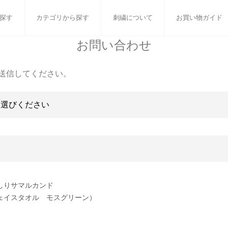
探す
カテゴリから探す
刺繍について
お買い物ガイド
お問い合わせ
ット
バスタオル
白いタオルのギフトセット
フェイスタオル
ウォ
送信してください。
ベビーグッズ
小さなお返し・お餞別
マフラー
衣類
タオル雑貨
刺繍
書籍
しりサマルカンド
ェイスタオル モスグリーン）
］