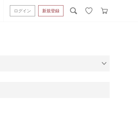
ログイン
新規登録
ッシュタオル
ベビーギフト
スポーツタオル
オーガニック
タオルケット類
ギフトボックスその他