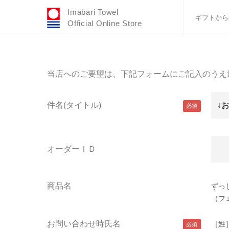
Imabari Towel
ギフトから
Official Online Store
おすすめギフトセ
ふわりシリーズ
当店へのご要望は、下記フォームにご記入のうえ
ウェディング
タオルハンカチ
件名(タイトル)
バスグッズ
オーダーＩＤ
商品名
ずっ
（フ
お問い合わせ時氏名
［姓