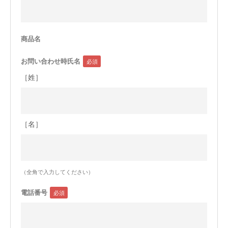
今治タオルについて
商品名
当サイトについて
お問い合わせ時氏名
会員サービス
［姓］
店舗リスト
ヘルプ
［名］
規約
大量購入・法人向けの購入の方は
（全角で入力してください）
お問い合わせ
電話番号