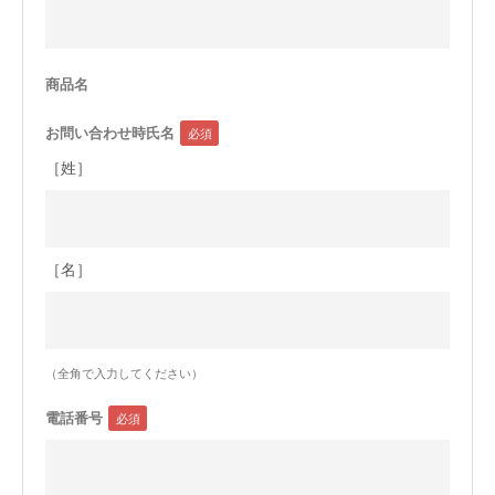
今治タオルについて
商品名
当サイトについて
お問い合わせ時氏名
会員サービス
［姓］
店舗リスト
ヘルプ
［名］
規約
大量購入・法人向けの購入の方は
（全角で入力してください）
お問い合わせ
電話番号