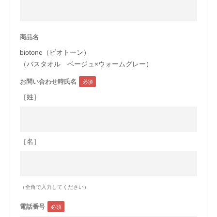
今治タオルについて
商品名
当サイトについて
biotone（ビオトーン）
会員サービス
（バスタオル ベージュ×ウォームグレー）
お問い合わせ時氏名
店舗リスト
［姓］
ヘルプ
規約
大量購入・法人向けの購入の方は
［名］
お問い合わせ
（全角で入力してください）
電話番号